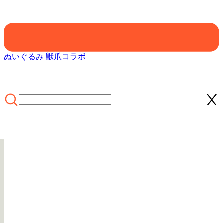
ぬいぐるみ 獣爪
コラボ
ホーム
/
COLLECTIONS
/
Cosplay Costume
/
Officially Licensed
Miraculous Shadybug Cosplay Costume | Jumpsuit for Halloween
Costume