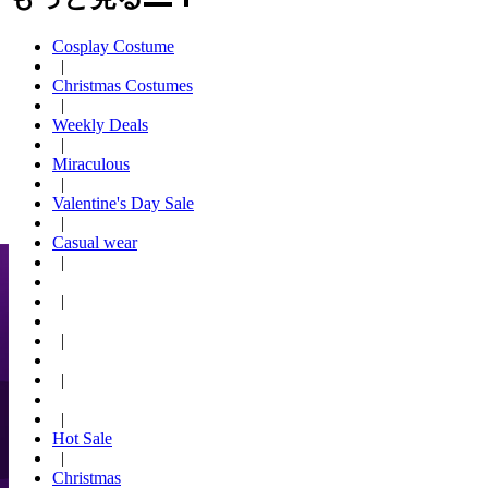
Cosplay Costume
|
Christmas Costumes
|
Weekly Deals
|
Miraculous
|
Valentine's Day Sale
|
Casual wear
|
|
|
|
|
Hot Sale
|
Christmas