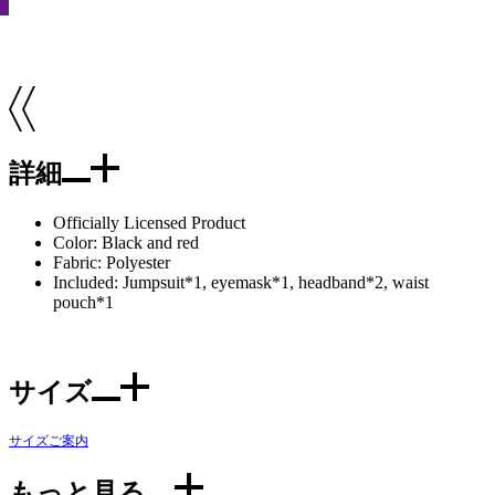
詳細
Officially Licensed Product
Color: Black and red
Fabric: Polyester
Included: Jumpsuit*1, eyemask*1, headband*2, waist
pouch*1
サイズ
サイズご案内
もっと見る