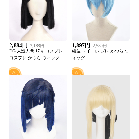
0
1
2,884円
1,897円
3,188円
2,580円
DG 人造人間 17号 コスプレ
綾波 レイ コスプレ かつら ウ
コスプレ かつら ウィッグ
ィッグ
0
0