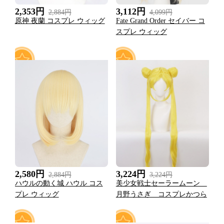
2,353円
3,112円
2,884円
4,099円
原神 夜蘭 コスプレ ウィッグ
Fate Grand Order セイバー コ
スプレ ウィッグ
0
0
2,580円
3,224円
2,884円
3,224円
ハウルの動く城 ハウル コス
美少女戦士セーラームーン
プレ ウィッグ
月野うさぎ コスプレかつら