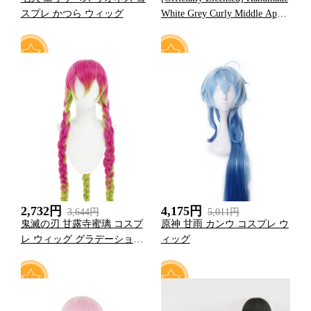
スプレ かつら ウィッグ
White Grey Curly Middle Apart
Long Brown Wig Women
0
0
2,732円
4,175円
3,644円
5,011円
鬼滅の刃 甘露寺蜜璃 コスプ
原神 甘雨 カンウ コスプレ ウ
レ ウィッグ グラデーション
ィッグ
カラー ツイスト 髪型