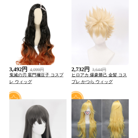
0
0
3,492円
2,732円
4,099円
3,644円
鬼滅の刃 竈門禰豆子 コスプ
ヒロアカ 爆豪勝己 金髪 コス
レ ウィッグ
プレ かつら ウィッグ
1
0