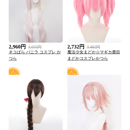
0
0
2,960円
2,732円
3,035円
3,492円
ネコぱら バニラ コスプレ か
魔法少女まどか☆マギカ鹿目
つら
まどかコスプレかつら
1
0