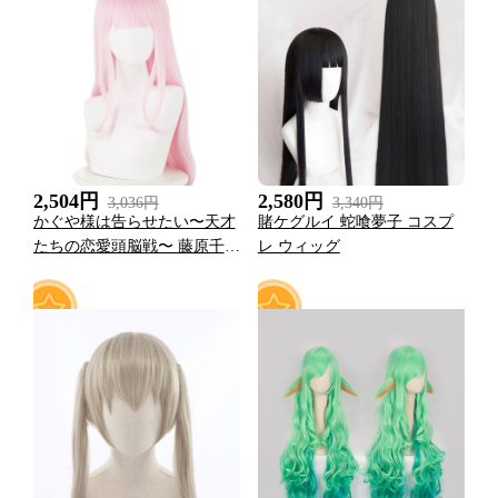
0
0
2,504円
2,580円
3,036円
3,340円
かぐや様は告らせたい〜天才
賭ケグルイ 蛇喰夢子 コスプ
たちの恋愛頭脳戦〜 藤原千花
レ ウィッグ
ライトピンク 長い コスプレ
かつら ウィッグ
1
0