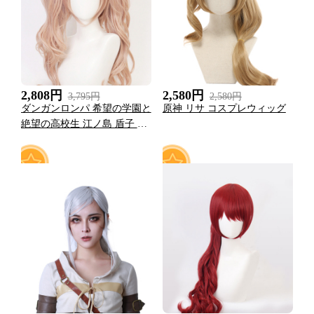
2,808円
2,580円
3,795円
2,580円
ダンガンロンパ 希望の学園と
原神 リサ コスプレウィッグ
絶望の高校生 江ノ島 盾子 コ
スプレウィッグ
0
1