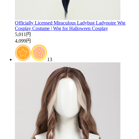
Officially Licensed Miraculous Ladybug Ladynoire Wig
Cosplay Costume | Wig for Halloween Cosplay
5,011円
4,099円
13