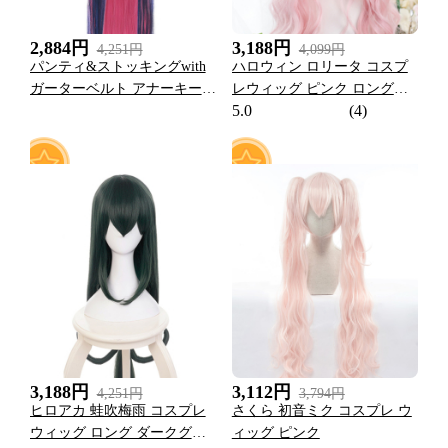
2,884円
3,188円
4,251円
4,099円
パンティ&ストッキングwith
ハロウィン ロリータ コスプ
ガーターベルト アナーキー・
レウィッグ ピンク ロングウ
5.0
(4)
ストッキング コスプレ ウィ
ェーブ カーリー ウィッグ
ッグ
0
0
3,188円
3,112円
4,251円
3,794円
ヒロアカ 蛙吹梅雨 コスプレ
さくら 初音ミク コスプレ ウ
ウィッグ ロング ダークグリ
ィッグ ピンク