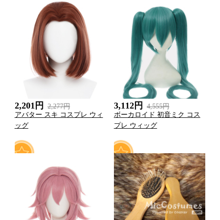
0
2
2,201円
3,112円
2,277円
4,555円
アバター スキ コスプレ ウィ
ボーカロイド 初音ミク コス
ッグ
プレ ウィッグ
1
1