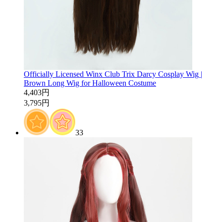
Officially Licensed Winx Club Trix Darcy Cosplay Wig |
Brown Long Wig for Halloween Costume
4,403円
3,795円
33