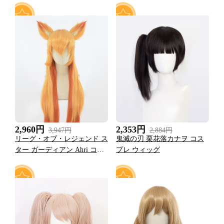
0
0
2,960円
2,353円
3,947円
2,884円
リーグ・オブ・レジェンド ス
鬼滅の刃 栗花落カナヲ コス
ター ガーディアン Ahri コス
プレ ウィッグ
プレ かつら ウィッグ
1
0