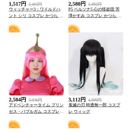
1,517円
2,580円
2,465円
3,492円
ウィッチャー3：ワイルドハ
P5 ペルソナ5 心の怪盗団 芳
ント シリ コスプレ かつら ウ
澤かすみ コスプレ かつら ウ
ィッグ
ィッグ
1
0
2,504円
3,112円
3,036円
4,099円
アドベンチャータイム プリン
鬼滅の刃 時透無一郎 コスプ
セス・バブルガム コスプレ
レ ウィッグ
ウィッグ