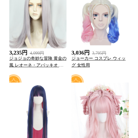
0
1
3,235円
3,036円
4,099円
3,795円
ジョジョの奇妙な冒険 黄金の
ジョーカー コスプレ ウィッ
風 レオーネ・アバッキオ 長
グ 女性用
い コスプレ かつら ウィッグ
0
0