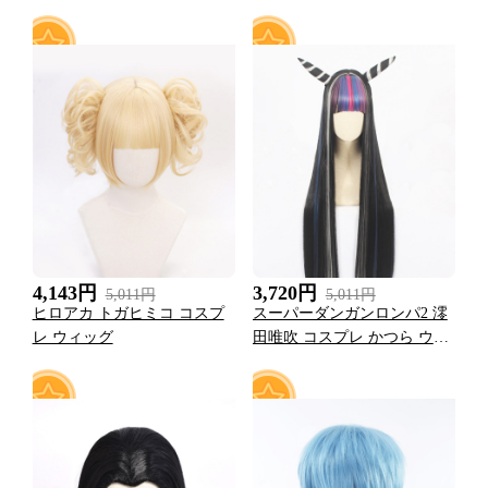
ーン
0
0
4,143円
3,720円
5,011円
5,011円
ヒロアカ トガヒミコ コスプ
スーパーダンガンロンパ2 澪
レ ウィッグ
田唯吹 コスプレ かつら ウィ
ッグ