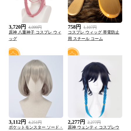
3,720円
758円
4,099円
1,107円
原神 八重神子 コスプレ ウィ
コスプレ ウィッグ 帯電防止
ッグ
用 スチール コーム
0
0
3,112円
2,277円
4,251円
2,277円
ポケットモンスター ソード・
原神 ウェンティ コスプレウ