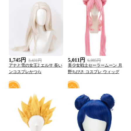
2
1
1,745円
5,011円
3,431円
6,985円
アナと雪の女王2 エルサ 長い
美少女戦士セーラームーン 月
ンコスプレかつら
野ちびさ コスプレ ウィッグ
0
23