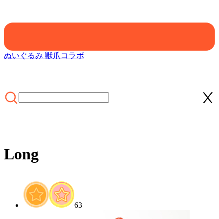
ぬいぐるみ 獣爪
コラボ
Long
ホーム
/
LIFESTYLE
/
Wigs
/
Long
63