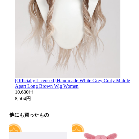
[Officially Licensed] Handmade White Grey Curly Middle
Apart Long Brown Wig Women
10,630円
8,504円
他にも買ったもの